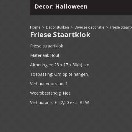
Decor: Halloween
4
15
16
17
18
19
20
21
22
Home
>
Decorstukken
>
Diverse decoratie
>
Friese Staart
Friese Staartklok
Friese straartklok
Materiaal: Hout
Afmetingen: 23 x 17 x 80(h) cm.
Toepassing: Om op te hangen.
Verhuur voorraad: 1
Weersbestendig: Nee
Verhuurprijs: € 22,50 excl. BTW