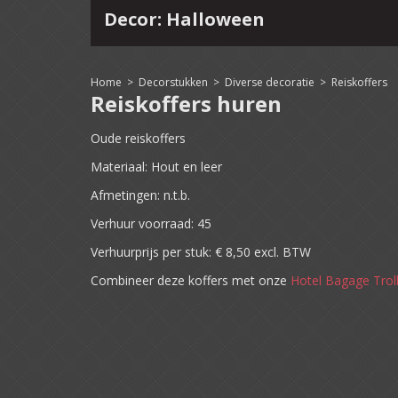
Decor: Halloween
4
15
16
17
18
19
20
21
22
Home
>
Decorstukken
>
Diverse decoratie
>
Reiskoffers
Reiskoffers huren
Oude reiskoffers
Materiaal: Hout en leer
Afmetingen: n.t.b.
Verhuur voorraad: 45
Verhuurprijs per stuk: € 8,50 excl. BTW
Combineer deze koffers met onze
Hotel Bagage Troll