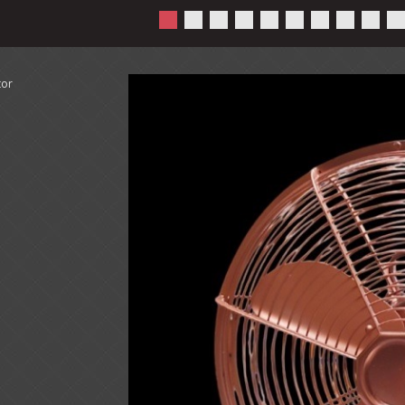
Kerstfeest Drive-thru
tor