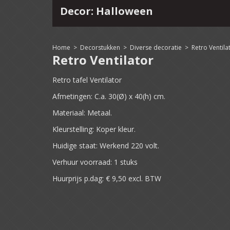
4
15
16
17
18
19
20
21
22
Home
>
Decorstukken
>
Diverse decoratie
>
Retro Ventila
Retro Ventilator
Retro tafel Ventilator
Afmetingen: C.a. 30(Ø) x 40(h) cm.
Materiaal: Metaal.
Kleurstelling: Koper kleur.
Huidige staat: Werkend 220 volt.
Verhuur voorraad: 1 stuks
Huurprijs p.dag: € 9,50 excl. BTW