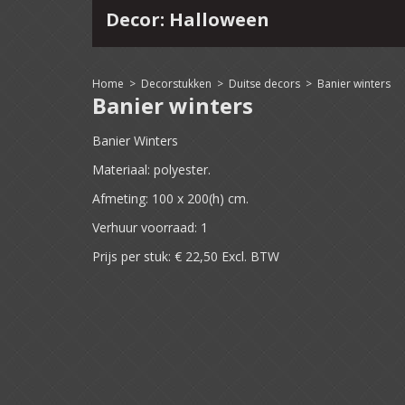
Decor: Halloween
4
15
16
17
18
19
20
21
22
Home
>
Decorstukken
>
Duitse decors
>
Banier winters
Banier winters
Banier Winters
Materiaal: polyester.
Afmeting: 100 x 200(h) cm.
Verhuur voorraad: 1
Prijs per stuk: € 22,50 Excl. BTW