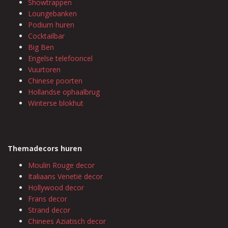
Showtrappen
Loungebanken
Podium huren
Cocktailbar
Big Ben
Engelse telefooncel
Vuurtoren
Chinese poorten
Hollandse ophaalbrug
Winterse blokhut
Themadecors huren
Moulin Rouge decor
Italiaans Venetië decor
Hollywood decor
Frans decor
Strand decor
Chinees Aziatisch decor