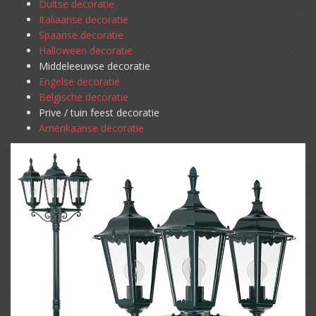
Duitse decoratie
Italiaanse decoratie
Spaanse decoratie
Halloween decoratie
Middeleeuwse decoratie
Engelse decoratie
Belgische decoratie
Prive / tuin feest decoratie
Amerikaanse decoratie