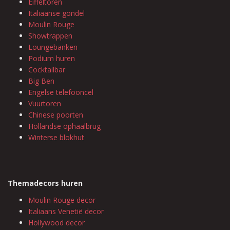
Eiffeltoren
Italiaanse gondel
Moulin Rouge
Showtrappen
Loungebanken
Podium huren
Cocktailbar
Big Ben
Engelse telefooncel
Vuurtoren
Chinese poorten
Hollandse ophaalbrug
Winterse blokhut
Themadecors huren
Moulin Rouge decor
Italiaans Venetië decor
Hollywood decor