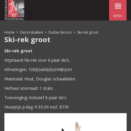
MENU
Home
>
Decorstukken
>
Duitse decors
>
Ski-rek groot
Ski-rek groot
Ski-rek groot
Vrijstaand Ski-rek voor 6 paar ski's.
Afmetingen: 100(b)x60(d)x244(h)cm
Materiaal: Hout, Douglas schaaldelen.
Verhuur voorraad: 1 stuks
Toevoeging: inclusief 6 paar ski's
Huurprijs p.dag: € 65,00 excl. BTW