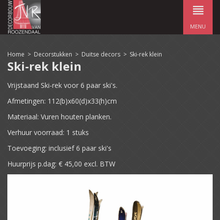
MENU
Home
>
Decorstukken
>
Duitse decors
>
Ski-rek klein
Ski-rek klein
Vrijstaand Ski-rek voor 6 paar ski's.
Afmetingen: 112(b)x60(d)x33(h)cm
Materiaal: Vuren houten planken.
Verhuur voorraad: 1 stuks
Toevoeging: inclusief 6 paar ski's
Huurprijs p.dag: € 45,00 excl. BTW