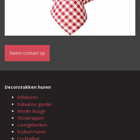
Neem contact op
Decorstukken huren
Eiffeltoren
Italiaanse gondel
Moulin Rouge
Showtrappen
Loungebanken
Podium huren
Cocktailbar