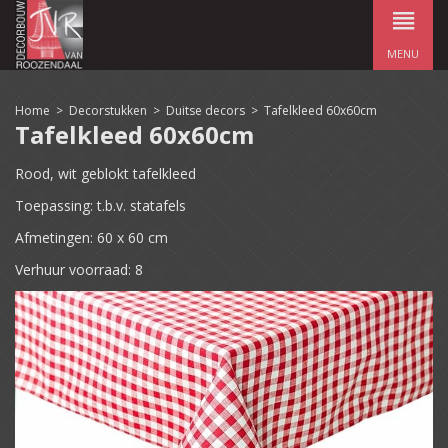
MENU
Home
>
Decorstukken
>
Duitse decors
>
Tafelkleed 60x60cm
Tafelkleed 60x60cm
Rood, wit geblokt tafelkleed
Toepassing: t.b.v. statafels
Afmetingen: 60 x 60 cm
Verhuur voorraad: 8