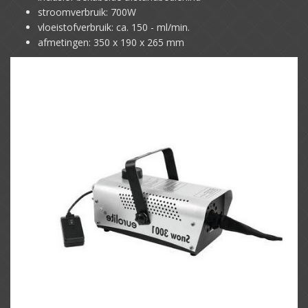
stroomverbruik: 700W
vloeistofverbruik: ca. 150 - ml/min.
afmetingen: 350 x 190 x 265 mm