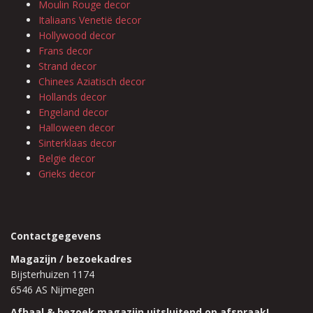
Moulin Rouge decor
Italiaans Venetië decor
Hollywood decor
Frans decor
Strand decor
Chinees Aziatisch decor
Hollands decor
Engeland decor
Halloween decor
Sinterklaas decor
Belgie decor
Grieks decor
Contactgegevens
Magazijn / bezoekadres
Bijsterhuizen 1174
6546 AS Nijmegen
Afhaal & bezoek magazijn uitsluitend op afspraak!