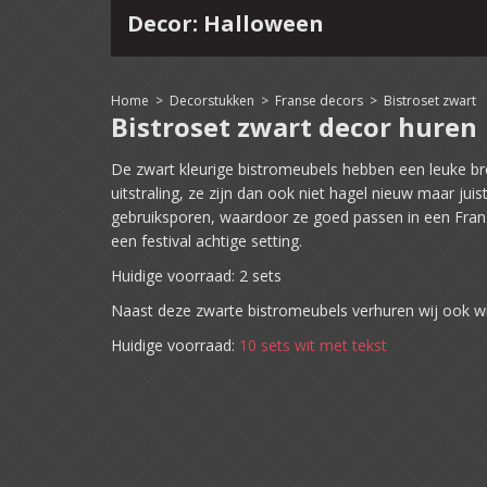
Decor: Halloween
4
15
16
17
18
19
20
21
22
Home
>
Decorstukken
>
Franse decors
>
Bistroset zwart
Bistroset zwart decor huren
De zwart kleurige bistromeubels hebben een leuke b
uitstraling, ze zijn dan ook niet hagel nieuw maar jui
gebruiksporen, waardoor ze goed passen in een Frans
een festival achtige setting.
Huidige voorraad: 2 sets
Naast deze zwarte bistromeubels verhuren wij ook wi
Huidige voorraad:
10 sets wit met tekst