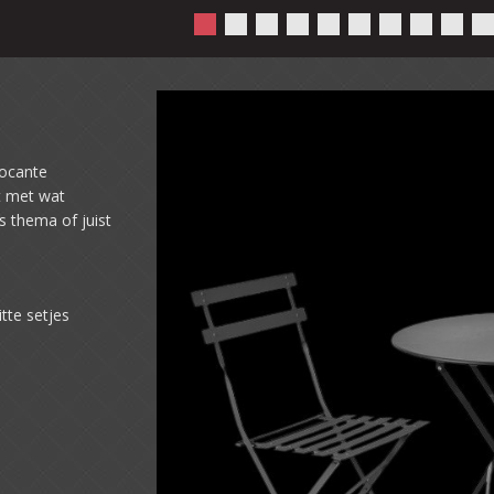
rocante
st met wat
 thema of juist
tte setjes