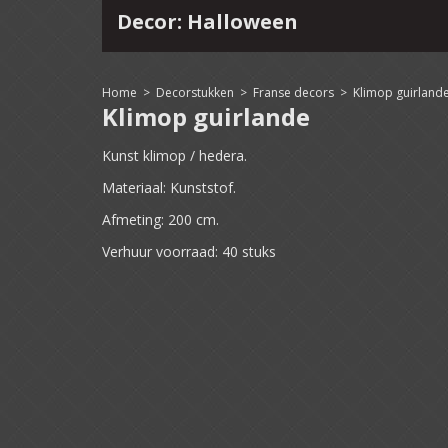
Decor: Halloween
4
15
16
17
18
19
20
21
22
Home
>
Decorstukken
>
Franse decors
>
Klimop guirland
Klimop guirlande
Kunst klimop / hedera.
Materiaal: Kunststof.
Afmeting: 200 cm.
Verhuur voorraad: 40 stuks