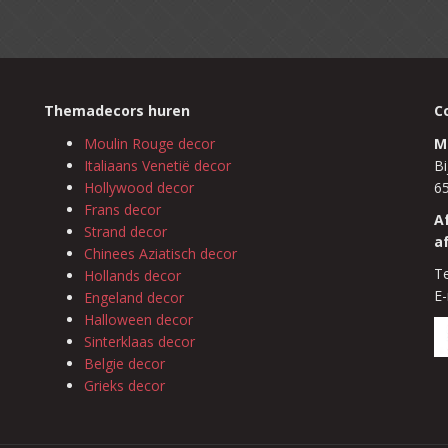
Themadecors huren
C
Moulin Rouge decor
M
Italiaans Venetië decor
Bi
Hollywood decor
6
Frans decor
A
Strand decor
a
Chinees Aziatisch decor
Te
Hollands decor
E-
Engeland decor
Halloween decor
Sinterklaas decor
Belgie decor
Grieks decor