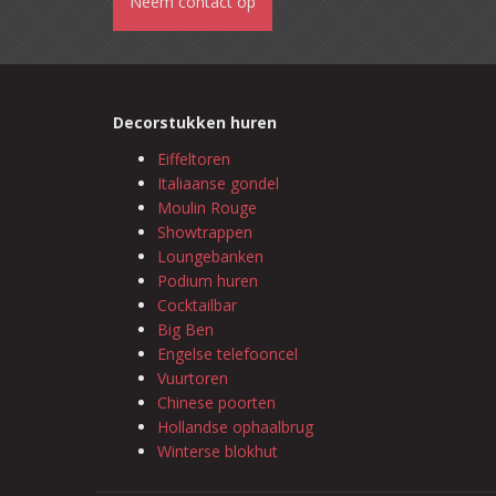
Neem contact op
Decorstukken huren
Eiffeltoren
Italiaanse gondel
Moulin Rouge
Showtrappen
Loungebanken
Podium huren
Cocktailbar
Big Ben
Engelse telefooncel
Vuurtoren
Chinese poorten
Hollandse ophaalbrug
Winterse blokhut