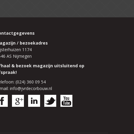
ontactgegevens
agazijn / bezoekadres
jsterhuizen 1174
546 AS Nijmegen
fhaal & bezoek magazijn uitsluitend op
fspraak!
lefoon: (024) 360 09 54
mail: info@jvrdecorbouw.nl