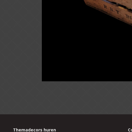
Themadecors huren
C