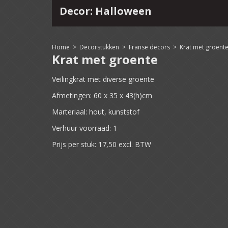
Decor: Halloween
4
15
16
17
18
19
20
21
22
Home
>
Decorstukken
>
Franse decors
>
Krat met groent
Krat met groente
Veilingkrat met diverse groente
Afmetingen: 60 x 35 x 43(h)cm
Marteriaal: hout, kunststof
Verhuur voorraad: 1
Prijs per stuk: 17,50 excl. BTW