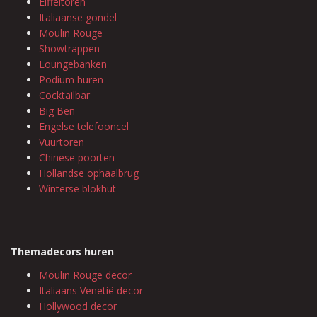
Eiffeltoren
Italiaanse gondel
Moulin Rouge
Showtrappen
Loungebanken
Podium huren
Cocktailbar
Big Ben
Engelse telefooncel
Vuurtoren
Chinese poorten
Hollandse ophaalbrug
Winterse blokhut
Themadecors huren
Moulin Rouge decor
Italiaans Venetië decor
Hollywood decor