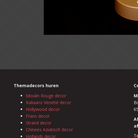
Themadecors huren
C
Moulin Rouge decor
M
Italiaans Venetië decor
Bi
Hollywood decor
6
Frans decor
A
Strand decor
a
Chinees Aziatisch decor
Te
Hollands decor