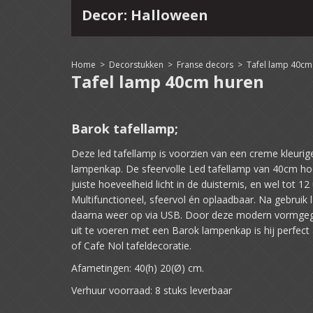
Decor: Halloween
4
15
16
17
18
19
20
21
22
Home
>
Decorstukken
>
Franse decors
>
Tafel lamp 40cm
Tafel lamp 40cm huren
Barok tafellamp;
Deze led tafellamp is voorzien van een creme kleuri
lampenkap. De sfeervolle Led tafellamp van 40cm ho
juiste hoeveelheid licht in de duisternis, en wel tot 12 
Multifunctioneel, sfeervol én oplaadbaar. Na gebruik
daarna weer op via USB. Door deze modern vormgeg
uit te voeren met een Barok lampenkap is hij perfect
of Cafe Nol tafeldecoratie.
Afametingen: 40(h) 20(Ø) cm.
Verhuur voorraad: 8 stuks leverbaar