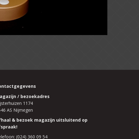
ontactgegevens
agazijn / bezoekadres
jsterhuizen 1174
546 AS Nijmegen
fhaal & bezoek magazijn uitsluitend op
fspraak!
lefoon: (024) 360 09 54