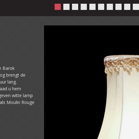
ge Barok
og brengt de
uur lang.
laad u hem
even witte lamp
 als Moulin Rouge