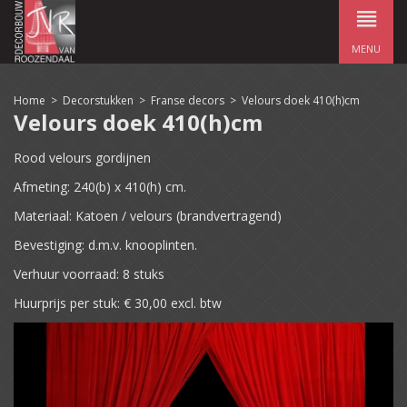
MENU
Home
>
Decorstukken
>
Franse decors
>
Velours doek 410(h)cm
Velours doek 410(h)cm
Rood velours gordijnen
Afmeting: 240(b) x 410(h) cm.
Materiaal: Katoen / velours (brandvertragend)
Bevestiging: d.m.v. knooplinten.
Verhuur voorraad: 8 stuks
Huurprijs per stuk: € 30,00 excl. btw