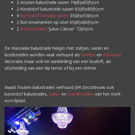
2 Houten balustrade vazen 74(Ø)x65(h)cm
2 Kunststof balustrade vazen 65(Ø)x80(h)cm
4
Kunststof versaille vazen
35(Ø)x53(h)cm
2 Bol ornamenten op voet 65(Ø)x80(h)cm
2
Borstbeelden
“Julius Caesar” 72(H)cm
De Klassieke balustrade hekjes met zuiltjes, vazen en
bostbeelden worden vaak verhuurd als
Griekse
en
Italiaanse
decoratie maar ook ter aankleding van een bruiloft, als
afscheiding van een Vip terras of bij een entree.
Naast houten balustrades verhuurd JVR Decorbouw ook
kunststof balustrades,
zuilen
en
standbeelden
van het merk
euro3plast.