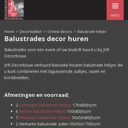
MENU
Home
>
Decorstukken
>
Griekse decors
>
Balustrade hekjes
Balustrades decor huren
Balustrades voor een event of uw bruiloft huurd u bij JVR
Decorbouw.
JVR Decorbouw verhuurd klassieke houten balustrade hekjes die
u kunt combineren met bijpassensde zuiltjes, vazen en
borstbeelden.
Afmetingen en voorraad;
2
Getoogde balustrade hekjes
170x80(h)cm
6
Rechte balustrade hekjes
150x80(h)cm
7
Vierkante balustrade zuiltjes
50x50x80(h)cm
2 Vierkante balustrade zuilen 50x50x175(h)cm