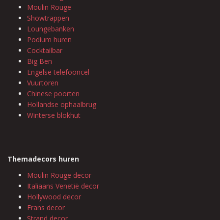
Moulin Rouge
Showtrappen
Loungebanken
Podium huren
Cocktailbar
Big Ben
Engelse telefooncel
Vuurtoren
Chinese poorten
Hollandse ophaalbrug
Winterse blokhut
Themadecors huren
Moulin Rouge decor
Italiaans Venetië decor
Hollywood decor
Frans decor
Strand decor