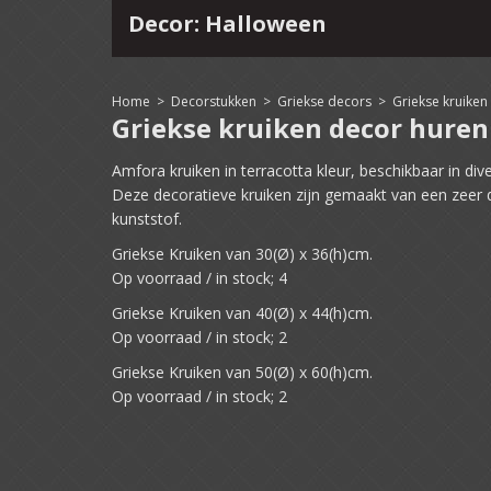
Decor: Halloween
4
15
16
17
18
19
20
21
22
Home
>
Decorstukken
>
Griekse decors
>
Griekse kruiken
Griekse kruiken decor huren
Amfora kruiken in terracotta kleur, beschikbaar in di
Deze decoratieve kruiken zijn gemaakt van een zeer
kunststof.
Griekse Kruiken van 30(Ø) x 36(h)cm.
Op voorraad / in stock; 4
Griekse Kruiken van 40(Ø) x 44(h)cm.
Op voorraad / in stock; 2
Griekse Kruiken van 50(Ø) x 60(h)cm.
Op voorraad / in stock; 2