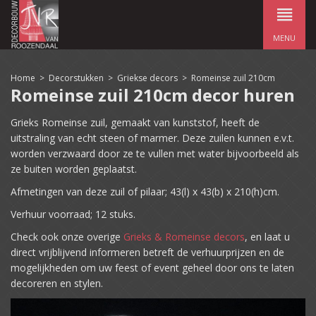
MENU
Home
>
Decorstukken
>
Griekse decors
>
Romeinse zuil 210cm
Romeinse zuil 210cm decor huren
Grieks Romeinse zuil, gemaakt van kunststof, heeft de
uitstraling van echt steen of marmer. Deze zuilen kunnen e.v.t.
worden verzwaard door ze te vullen met water bijvoorbeeld als
ze buiten worden geplaatst.
Afmetingen van deze zuil of pilaar; 43(l) x 43(b) x 210(h)cm.
Verhuur voorraad; 12 stuks.
Check ook onze overige
Grieks & Romeinse decors
, en laat u
direct vrijblijvend informeren betreft de verhuurprijzen en de
mogelijkheden om uw feest of event geheel door ons te laten
decoreren en stylen.