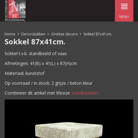
MENU
Home
>
Decorstukken
>
Griekse decors
>
Sokkel 87x41cm.
Sokkel 87x41cm.
Sokkel t.v.b. standbeeld of vaas
Afmetingen; 41(B) x 41(L) x 87(H)cm
Materiaal; kunststof
Op voorraad / in stock; 2 grijze / beton kleur
Combineer dit artikel met lifesize
standbeelden
.