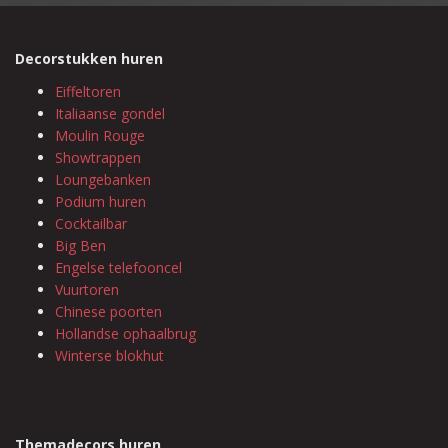
Decorstukken huren
Eiffeltoren
Italiaanse gondel
Moulin Rouge
Showtrappen
Loungebanken
Podium huren
Cocktailbar
Big Ben
Engelse telefooncel
Vuurtoren
Chinese poorten
Hollandse ophaalbrug
Winterse blokhut
Themadecors huren