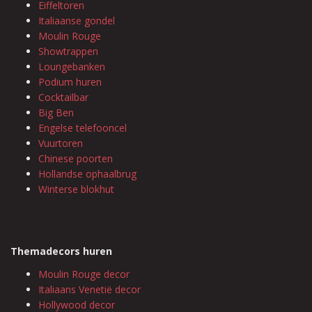
Eiffeltoren
Italiaanse gondel
Moulin Rouge
Showtrappen
Loungebanken
Podium huren
Cocktailbar
Big Ben
Engelse telefooncel
Vuurtoren
Chinese poorten
Hollandse ophaalbrug
Winterse blokhut
Themadecors huren
Moulin Rouge decor
Italiaans Venetië decor
Hollywood decor