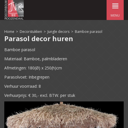
MENU
Home
>
Decorstukken
>
Jungle decors
>
Bamboe parasol
Parasol decor huren
Bamboe parasol
Materiaal: Bamboe, palmbladeren
Afmetingen: 180(Ø) x 250(h)cm
Parasolvoet: Inbegrepen
Verhuur voorraad: 8
Verhuurprijs: € 30,- excl. BTW. per stuk