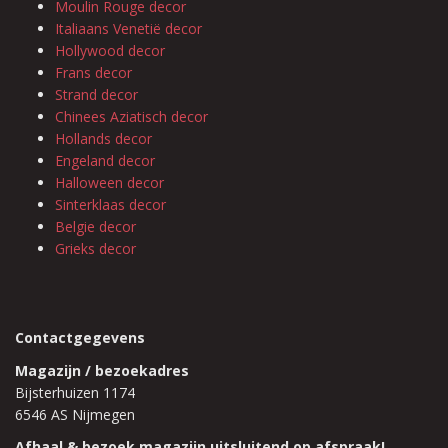
Moulin Rouge decor
Italiaans Venetië decor
Hollywood decor
Frans decor
Strand decor
Chinees Aziatisch decor
Hollands decor
Engeland decor
Halloween decor
Sinterklaas decor
Belgie decor
Grieks decor
Contactgegevens
Magazijn / bezoekadres
Bijsterhuizen 1174
6546 AS Nijmegen
Afhaal & bezoek magazijn uitsluitend op afspraak!