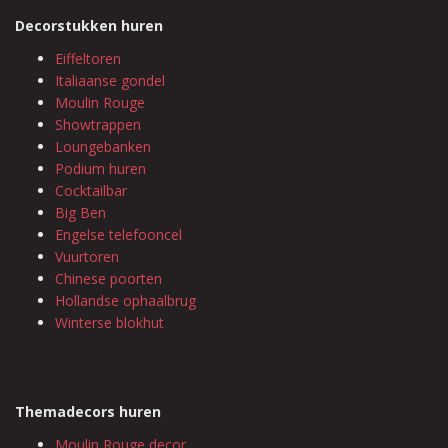
Decorstukken huren
Eiffeltoren
Italiaanse gondel
Moulin Rouge
Showtrappen
Loungebanken
Podium huren
Cocktailbar
Big Ben
Engelse telefooncel
Vuurtoren
Chinese poorten
Hollandse ophaalbrug
Winterse blokhut
Themadecors huren
Moulin Rouge decor