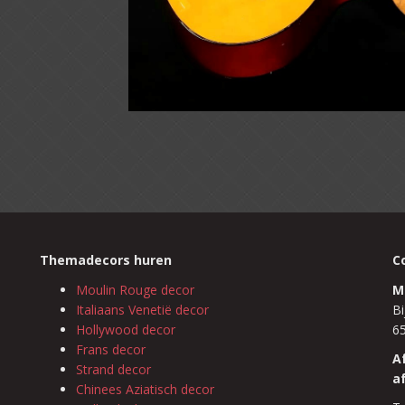
Themadecors huren
C
Moulin Rouge decor
M
Italiaans Venetië decor
Bi
Hollywood decor
6
Frans decor
A
Strand decor
a
Chinees Aziatisch decor