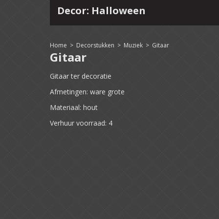
Decor: Halloween
4
15
16
17
18
19
20
21
22
Home
>
Decorstukken
>
Muziek
>
Gitaar
Gitaar
Gitaar ter decoratie
Afmetingen: ware grote
Materiaal: hout
Verhuur voorraad: 4