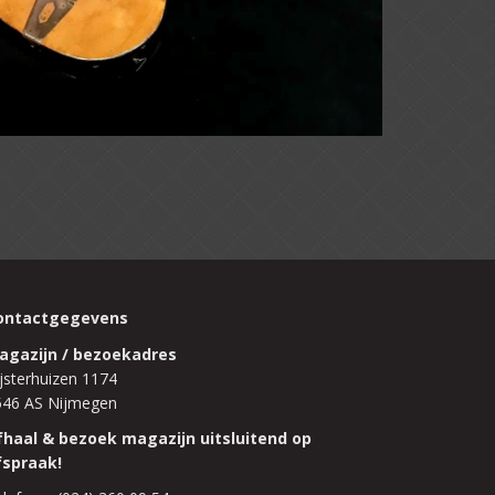
ontactgegevens
agazijn / bezoekadres
jsterhuizen 1174
546 AS Nijmegen
fhaal & bezoek magazijn uitsluitend op
fspraak!