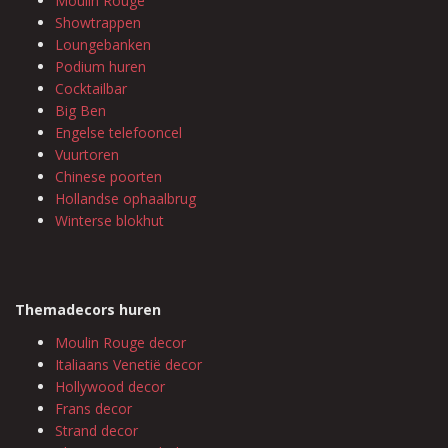
Moulin Rouge
Showtrappen
Loungebanken
Podium huren
Cocktailbar
Big Ben
Engelse telefooncel
Vuurtoren
Chinese poorten
Hollandse ophaalbrug
Winterse blokhut
Themadecors huren
Moulin Rouge decor
Italiaans Venetië decor
Hollywood decor
Frans decor
Strand decor