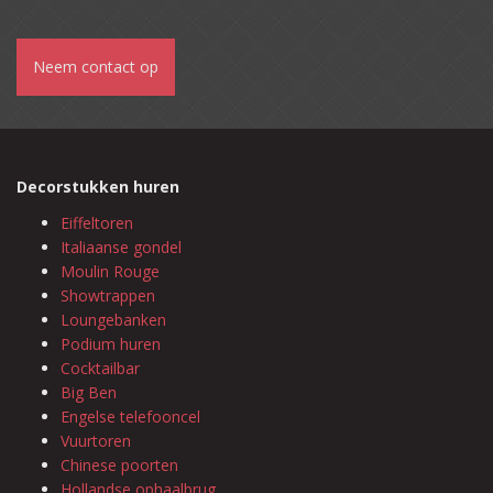
Neem contact op
Decorstukken huren
Eiffeltoren
Italiaanse gondel
Moulin Rouge
Showtrappen
Loungebanken
Podium huren
Cocktailbar
Big Ben
Engelse telefooncel
Vuurtoren
Chinese poorten
Hollandse ophaalbrug