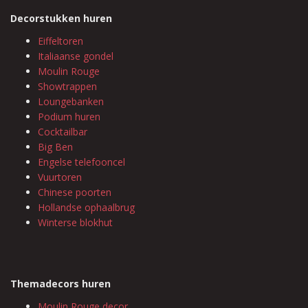
Decorstukken huren
Eiffeltoren
Italiaanse gondel
Moulin Rouge
Showtrappen
Loungebanken
Podium huren
Cocktailbar
Big Ben
Engelse telefooncel
Vuurtoren
Chinese poorten
Hollandse ophaalbrug
Winterse blokhut
Themadecors huren
Moulin Rouge decor