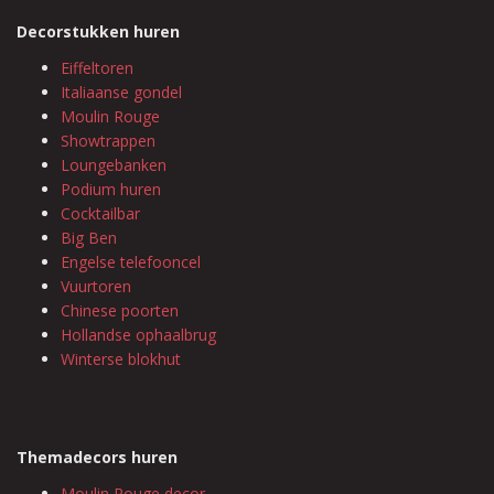
Decorstukken huren
Eiffeltoren
Italiaanse gondel
Moulin Rouge
Showtrappen
Loungebanken
Podium huren
Cocktailbar
Big Ben
Engelse telefooncel
Vuurtoren
Chinese poorten
Hollandse ophaalbrug
Winterse blokhut
Themadecors huren
Moulin Rouge decor