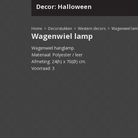
Decor: Halloween
4
15
16
17
18
19
20
21
22
Home
>
Decorstukken
>
Western decors
>
Wagenwiel la
Wagenwiel lamp
Wagenwiel hanglamp.
Materiaal: Polyester / leer
Afmeting: 24(h) x 70(Ø) cm.
Voorraad: 3