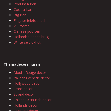
Podium huren
Cocktailbar
Big Ben
Engelse telefooncel
Vuurtoren
Chinese poorten
Hollandse ophaalbrug
Winterse blokhut
Themadecors huren
Moulin Rouge decor
Italiaans Venetië decor
Hollywood decor
Frans decor
Strand decor
Chinees Aziatisch decor
Hollands decor
Engeland decor