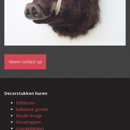
Neem contact op
Decorstukken huren
Eiffeltoren
Italiaanse gondel
Moulin Rouge
Showtrappen
Loungebanken