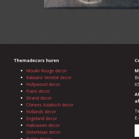
Themadecors huren
C
Moulin Rouge decor
M
Italiaans Venetië decor
Bi
Hollywood decor
6
Frans decor
A
Strand decor
a
Chinees Aziatisch decor
Te
Hollands decor
E-
Engeland decor
Halloween decor
Sinterklaas decor
Belgie decor