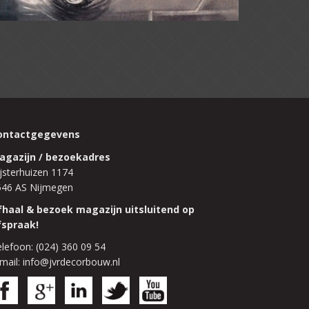
ontactgegevens
agazijn / bezoekadres
jsterhuizen 1174
546 AS Nijmegen
fhaal & bezoek magazijn uitsluitend op
fspraak!
lefoon: (024) 360 09 54
mail: info@jvrdecorbouw.nl