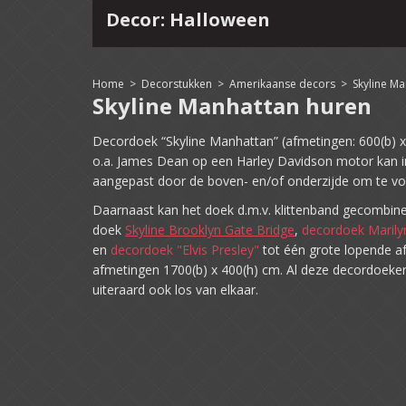
Decor: Halloween
4
15
16
17
18
19
20
21
22
Home
>
Decorstukken
>
Amerikaanse decors
>
Skyline M
Skyline Manhattan huren
Decordoek “Skyline Manhattan” (afmetingen: 600(b) 
o.a. James Dean op een Harley Davidson motor kan 
aangepast door de boven- en/of onderzijde om te v
Daarnaast kan het doek d.m.v. klittenband gecombi
doek
Skyline Brooklyn Gate Bridge
,
decordoek Maril
en
decordoek "Elvis Presley
"
tot één grote lopende a
afmetingen 1700(b) x 400(h) cm. Al deze decordoeken
uiteraard ook los van elkaar.