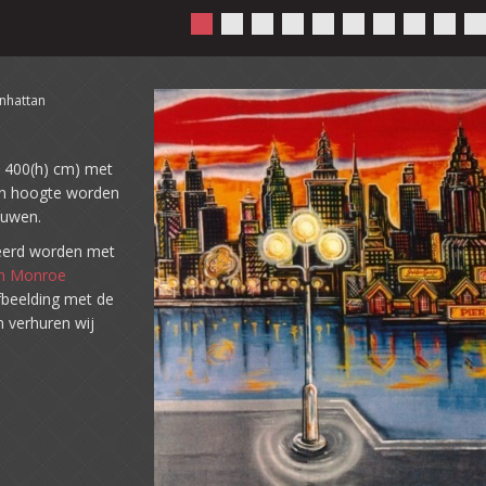
anhattan
x 400(h) cm) met
in hoogte worden
ouwen.
neerd worden met
yn Monroe
fbeelding met de
 verhuren wij