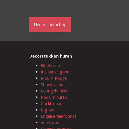
Neem contact op
Decorstukken huren
Eiffeltoren
Italiaanse gondel
Moulin Rouge
Showtrappen
Loungebanken
Podium huren
Cocktailbar
Big Ben
Engelse telefooncel
Vuurtoren
Chinese poorten