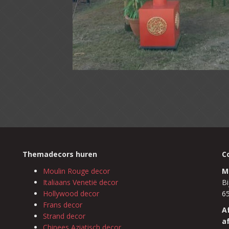
Themadecors huren
C
Moulin Rouge decor
M
Italiaans Venetië decor
Bi
Hollywood decor
6
Frans decor
A
Strand decor
a
Chinees Aziatisch decor