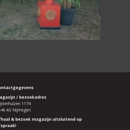
ontactgegevens
agazijn / bezoekadres
jsterhuizen 1174
546 AS Nijmegen
fhaal & bezoek magazijn uitsluitend op
fspraak!