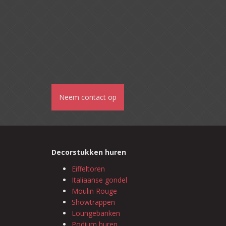
Neem contact op
Decorstukken huren
Eiffeltoren
Italiaanse gondel
Moulin Rouge
Showtrappen
Loungebanken
Podium huren