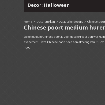
Decor: Halloween
4
15
16
17
18
19
20
21
22
Home
>
Decorstukken
>
Aziatische decors
>
Chinese poo
Chinese poort medium hure
Deze medium Chinese poort is zeer geschikt voor een wat kleine
evenement. Deze Chinese poort heeft een afmeting van 315cm
hoog.