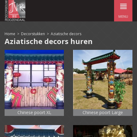
MENU
Home
>
Decorstukken
>
Aziatische decors
Aziatische decors huren
Chinese poort XL
Chinese poort Large