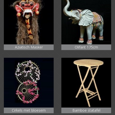
Aziatisch Masker
Olifant 175cm
Cirkels met bloesem
Bamboe statafel