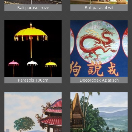
Bali parasol roze
Bali parasol wit
Parasols 100cm
Decordoek Aziatisch