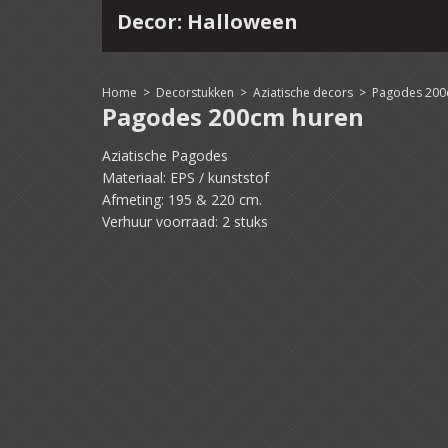
Decor: Halloween
4
15
16
17
18
19
20
21
22
Home
>
Decorstukken
>
Aziatische decors
>
Pagodes 20
Pagodes 200cm huren
Aziatische Pagodes
Materiaal: EPS / kunststof
Afmeting: 195 & 220 cm.
Verhuur voorraad: 2 stuks