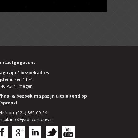
ontactgegevens
agazijn / bezoekadres
jsterhuizen 1174
546 AS Nijmegen
fhaal & bezoek magazijn uitsluitend op
fspraak!
lefoon: (024) 360 09 54
mail: info@jvrdecorbouw.nl