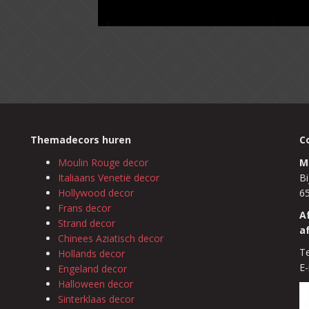
Themadecors huren
C
Moulin Rouge decor
M
Italiaans Venetië decor
Bi
Hollywood decor
6
Frans decor
A
Strand decor
a
Chinees Aziatisch decor
Te
Hollands decor
E-
Engeland decor
Halloween decor
Sinterklaas decor