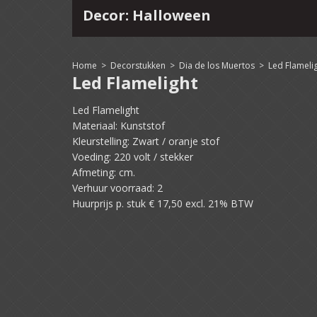
Decor: Halloween
4
15
16
17
18
19
20
21
22
Home
>
Decorstukken
>
Dia de los Muertos
>
Led Flameli
Led Flamelight
Led Flamelight
Materiaal: Kunststof
Kleurstelling: Zwart / oranje stof
Voeding: 220 volt / stekker
Afmeting: cm.
Verhuur voorraad: 2
Huurprijs p. stuk € 17,50 excl. 21% BTW