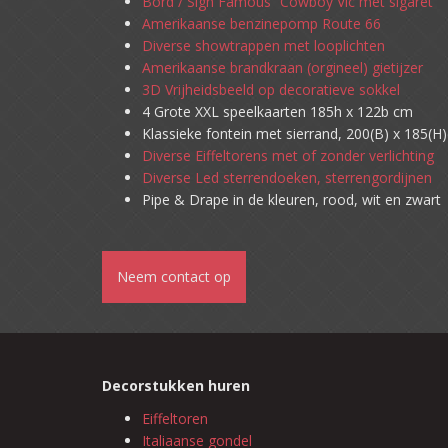
Bord / Sign Famous “Cowboy Vic met sigaret”
Amerikaanse benzinepomp Route 66
Diverse showtrappen met looplichten
Amerikaanse brandkraan (orgineel) gietijzer
3D Vrijheidsbeeld op decoratieve sokkel
4 Grote XXL speelkaarten 185h x 122b cm
Klassieke fontein met sierrand, 200(B) x 185(H
Diverse Eiffeltorens met of zonder verlichting
Diverse Led sterrendoeken, sterrengordijnen
Pipe & Drape in de kleuren, rood, wit en zwart
Neem contact op
Decorstukken huren
Eiffeltoren
Italiaanse gondel