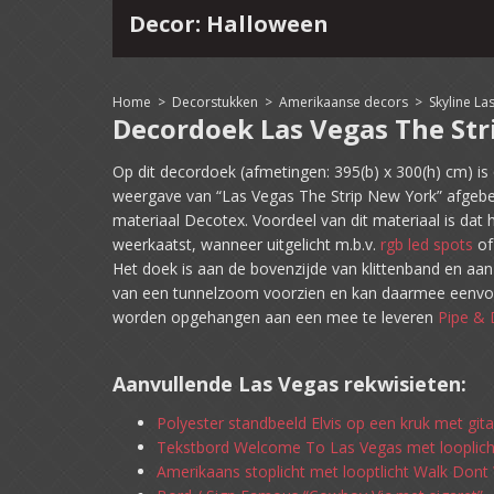
Decor: Halloween
4
15
16
17
18
19
20
21
22
Home
>
Decorstukken
>
Amerikaanse decors
>
Skyline La
Decordoek Las Vegas The Str
Op dit decordoek (afmetingen: 395(b) x 300(h) cm) is 
weergave van “Las Vegas The Strip New York” afgebe
materiaal Decotex. Voordeel van dit materiaal is dat h
weerkaatst, wanneer uitgelicht m.b.v.
rgb led spots
o
Het doek is aan de bovenzijde van klittenband en aan
van een tunnelzoom voorzien en kan daarmee eenvou
worden opgehangen aan een mee te leveren
Pipe & 
Aanvullende Las Vegas rekwisieten:
Polyester standbeeld Elvis op een kruk met gita
Tekstbord Welcome To Las Vegas met looplich
Amerikaans stoplicht met looptlicht Walk Dont