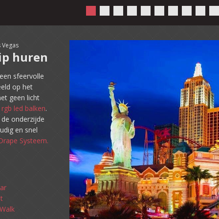
s Vegas
ip huren
een sfeervolle
eld op het
et geen licht
f
rgb led balken
.
 de onderzijde
dig en snel
Drape Systeem.
ar
t
 Walk