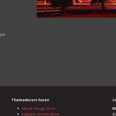
)cm
Themadecors huren
C
Moulin Rouge decor
M
Italiaans Venetië decor
Bi