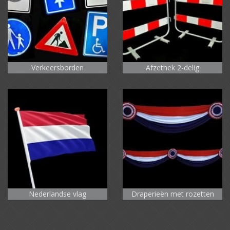
Verkeersborden
Afzethek 2-delig
Nederlandse vlag
Draperieën met rozetten