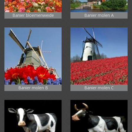
Banier bloemenweide
Banier molen A
Banier molen B
Banier molen C