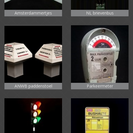
Amsterdammertjes
NL brievenbus
ANWB paddenstoel
Parkeermeter