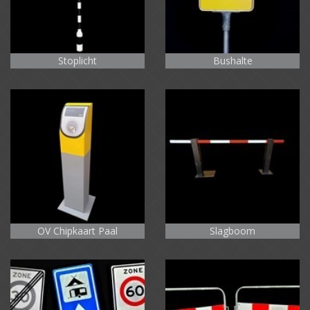
Stoplicht
Bushalte
OV Chipkaart Paal
Slagboom