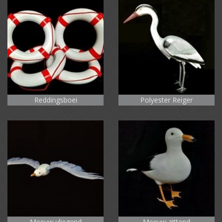
Reddingsboei
Polyester Reiger
Meeuw vliegend
Meeuw zittend