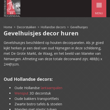
MENU
Home
>
Decorstukken
>
Hollandse decors
>
Gevelhuisjes
Gevelhuisjes decor huren
Gevelshuisjes beschilderd op houten decorpanelen. Als je goed
kijkt herken je een deel van oud Nijmegen in deze schildering,
met De Grote Markt, de Waag, en het beeld van Marieke van
Nimwegen. Afmeting van deze totale decorwand zijn; 488(b) x
244(h)cm.
Oud Hollandse decors:
Oude Hollandse
lantaarnpalen
Wensput
3D decorstuk
Oude bakkers transportfiets
Zwarte bistro tafels & stoelen
Manden met plastic tulpen