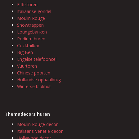
Eiffeltoren
Italiaanse gondel
Moulin Rouge
Showtrappen
Loungebanken
Podium huren
Cocktailbar
Big Ben
Engelse telefooncel
Vuurtoren
Chinese poorten
Hollandse ophaalbrug
Winterse blokhut
Themadecors huren
Moulin Rouge decor
Italiaans Venetië decor
Hollywood decor